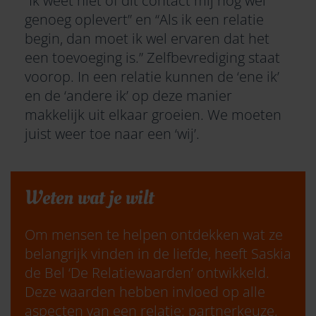
“Ik weet niet of dit contact mij nog wel
genoeg oplevert” en “Als ik een relatie
begin, dan moet ik wel ervaren dat het
een toevoeging is.” Zelfbevrediging staat
voorop. In een relatie kunnen de ‘ene ik’
en de ‘andere ik’ op deze manier
makkelijk uit elkaar groeien. We moeten
juist weer toe naar een ‘wij’.
Weten wat je wilt
Om mensen te helpen ontdekken wat ze
belangrijk vinden in de liefde, heeft Saskia
de Bel ‘De Relatiewaarden’ ontwikkeld.
Deze waarden hebben invloed op alle
aspecten van een relatie: partnerkeuze,