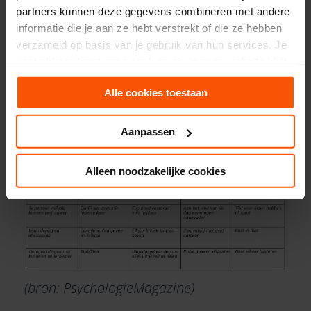
partners kunnen deze gegevens combineren met andere
Wat heb je op nummer één bij ‘altijd
informatie die je aan ze hebt verstrekt of die ze hebben
belangrijk’ liggen? Dit is jouw belangrijkste
verzameld op basis van je gebruik van hun services. Je
kernwaarde in de liefde.
gaat akkoord met onze cookies als je onze website blijft
gebruiken.
Alle cookies toestaan
Aanpassen
Alleen noodzakelijke cookies
(bron: PsychologieMagazine)