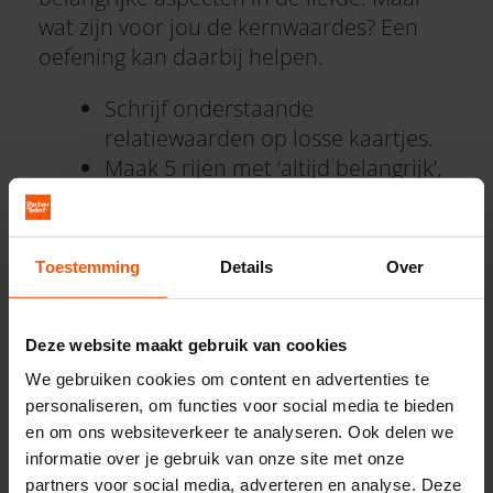
wat zijn voor jou de kernwaardes? Een
oefening kan daarbij helpen.
Schrijf onderstaande
relatiewaarden op losse kaartjes.
Maak 5 rijen met ‘altijd belangrijk’,
‘meestal belangrijk’, ‘soms
belangrijk’, ‘zelden belangrijk’ en
‘nooit belangrijk’.
Toestemming
Details
Over
Leg de relatiewaarden één voor
één bij een rij neer. Denk er niet te
lang over na, maar ga af op je
Deze website maakt gebruik van cookies
eerste gevoel.
We gebruiken cookies om content en advertenties te
Rangschik de kaartjes per rij op
personaliseren, om functies voor social media te bieden
volgorde van belangrijkheid.
en om ons websiteverkeer te analyseren. Ook delen we
informatie over je gebruik van onze site met onze
partners voor social media, adverteren en analyse. Deze