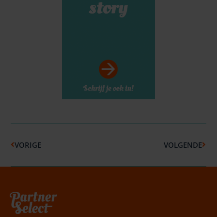
Vorige
Volg
VORIGE
VOLGENDE
Belafspraak
|
Slagingskanstest