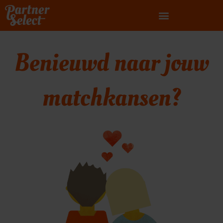
Ga
naar
de
inhoud
Benieuwd naar jouw
matchkansen?