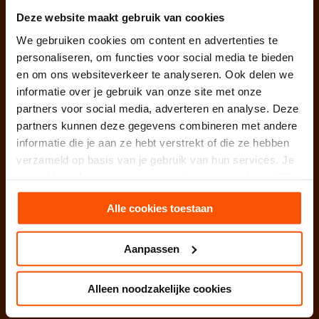
Relatiebureau Arnhem
Deze website maakt gebruik van cookies
We gebruiken cookies om content en advertenties te
Relatiebureau Brabant
personaliseren, om functies voor social media te bieden
en om ons websiteverkeer te analyseren. Ook delen we
Relatiebureau Breda
informatie over je gebruik van onze site met onze
partners voor social media, adverteren en analyse. Deze
Relatiebureau Den Bosch
partners kunnen deze gegevens combineren met andere
informatie die je aan ze hebt verstrekt of die ze hebben
Relatiebureau Drenthe
verzameld op basis van je gebruik van hun services. Je
Relatiebureau Den Haag
gaat akkoord met onze cookies als je onze website blijft
gebruiken.
Relatiebureau Deventer
Alle cookies toestaan
Relatiebureau Dordrecht
Aanpassen
Relatiebureau Eindhoven
Alleen noodzakelijke cookies
Relatiebureau Enschede