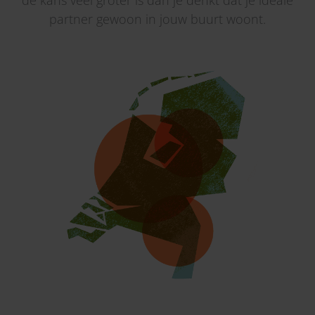
de kans veel groter is dan je denkt dat je ideale
partner gewoon in jouw buurt woont.