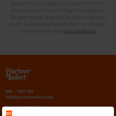
gesprek met je aangaan om jouw verhaal en
jouw wensen of verwachtingen te begrijpen.
Op deze manier slagen wij er iedere dag weer
in om de juiste mensen bij elkaar te brengen.
Lees hier meer over
onze werkwijze
.
Belafspraak
|
Slagingskanstest
088 – 1997 000
info@partnerselect.net
PartnerSelect B.V.
Vestigingen
: