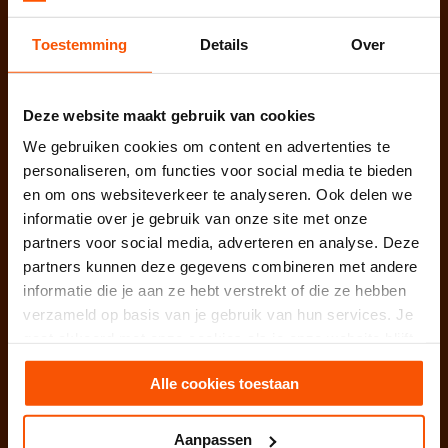
West / Noord Nederland
Toestemming
Details
Over
Weesperstraat 107-121
1018 VN Amsterdam
West / Zuid Nederland
Deze website maakt gebruik van cookies
Nijverheidsweg 31
We gebruiken cookies om content en advertenties te
3161 GJ Rhoon / Rotterdam
personaliseren, om functies voor social media te bieden
Oost / Zuid Nederland
en om ons websiteverkeer te analyseren. Ook delen we
Hurksestraat 64
informatie over je gebruik van onze site met onze
5652 AL Eindhoven
partners voor social media, adverteren en analyse. Deze
partners kunnen deze gegevens combineren met andere
College Bescherming
informatie die je aan ze hebt verstrekt of die ze hebben
Persoonsgegevens (CBP): 1315578
verzameld op basis van je gebruik van hun services. Je
KvK te Rotterdam: 52901424
gaat akkoord met onze cookies als je onze website blijft
BTW nummer: NL850656345B01
gebruiken.
Alle cookies toestaan
Facebook
Linkedin
Instagram
Aanpassen