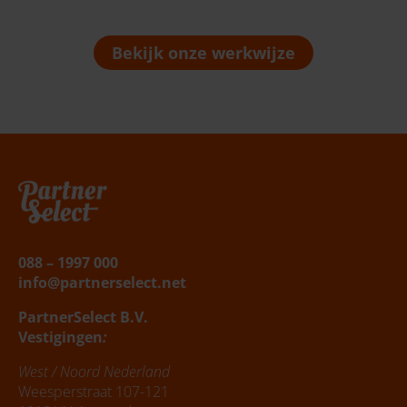
Bekijk onze werkwijze
Belafspraak
|
Slagingskanstest
088 – 1997 000
info@partnerselect.net
PartnerSelect B.V.
Vestigingen
:
West / Noord Nederland
Weesperstraat 107-121