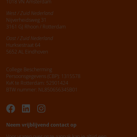
1018 VN Amsterdam
West / Zuid Nederland
Nijverheidsweg 31
3161 GJ Rhoon / Rotterdam
Oost / Zuid Nederland
Hurksestraat 64
5652 AL Eindhoven
College Bescherming
Persoonsgegevens (CBP): 1315578
KvK te Rotterdam: 52901424
BTW nummer: NL850656345B01
Facebook
Linkedin
Instagram
Neem vrijblijvend contact op
Voor vragen over onze aanpak kan je altijd een