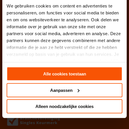
BTW nummer: NL850656345B01
We gebruiken cookies om content en advertenties te
personaliseren, om functies voor social media te bieden
Facebook
Linkedin
Instagram
en om ons websiteverkeer te analyseren. Ook delen we
informatie over je gebruik van onze site met onze
partners voor social media, adverteren en analyse. Deze
Neem vrijblijvend contact op
partners kunnen deze gegevens combineren met andere
Voor vragen over onze aanpak kan je altijd een
informatie die je aan ze hebt verstrekt of die ze hebben
belafspraak
maken of direct contact met ons opnemen.
verzameld op basis van je gebruik van hun services. Je
gaat akkoord met onze cookies als je onze website blijft
Benieuwd wat wij voor jou kunnen betekenen? Doe de
gebruiken.
Slagingskanstest
!
Alle cookies toestaan
Aanpassen
Alleen noodzakelijke cookies