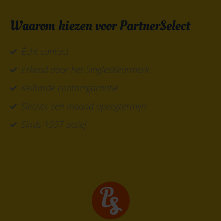
Waarom kiezen voor PartnerSelect
Écht contact
Erkend door het SinglesKeurmerk
Keiharde contactgarantie
Slechts één maand opzegtermijn
Sinds 1997 actief