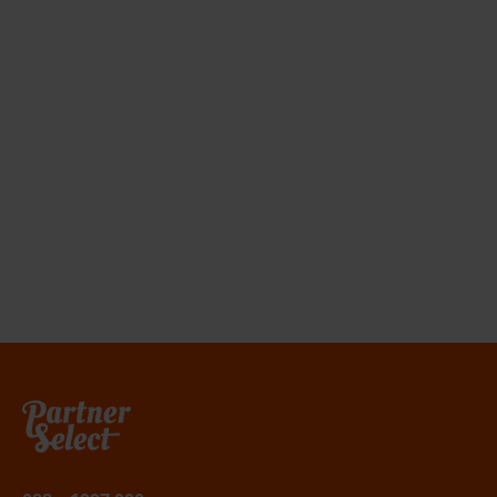
je voor kwaliteit kiest. Wil je weten wat
PartnerSelect voor jou kan betekenen of wat de
kosten zijn?
Doe de slagingskanstest!
Belafspraak
|
Slagingskanstest