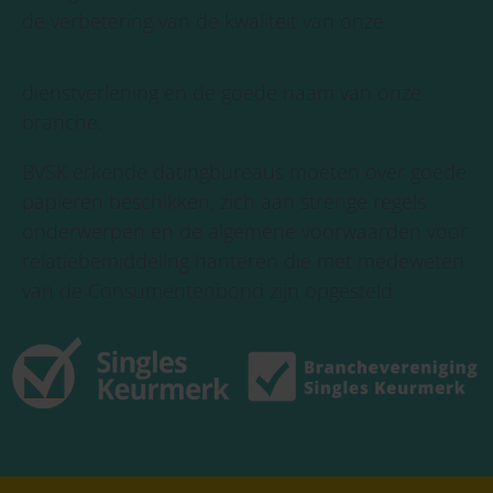
de verbetering van de kwaliteit van onze
dienstverlening en de goede naam van onze
branche.
BVSK erkende datingbureaus moeten over goede
papieren beschikken, zich aan strenge regels
onderwerpen en de algemene voorwaarden voor
relatiebemiddeling hanteren die met medeweten
van de Consumentenbond zijn opgesteld.