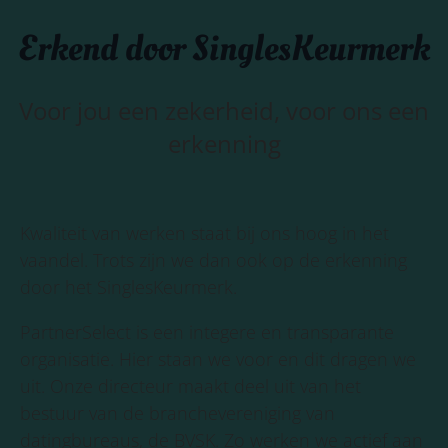
Erkend door SinglesKeurmerk
Voor jou een zekerheid, voor ons een
erkenning
Kwaliteit van werken staat bij ons hoog in het
vaandel. Trots zijn we dan ook op de erkenning
door het SinglesKeurmerk.
PartnerSelect is een integere en transparante
organisatie. Hier staan we voor en dit dragen we
uit. Onze directeur maakt deel uit van het
bestuur van de branchevereniging van
datingbureaus, de BVSK. Zo werken we actief aan