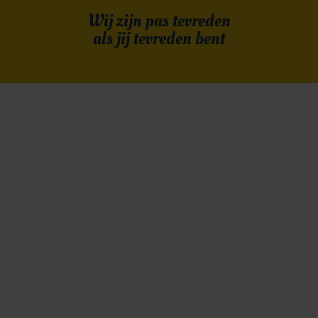
Wij zijn pas tevreden
als jij tevreden bent
Met alle apps, sites, contactpagina’s en bureaus
zien zelfs wij soms door de bomen het bos niet
meer. Met het SinglesKeurmerk weet je zeker dat