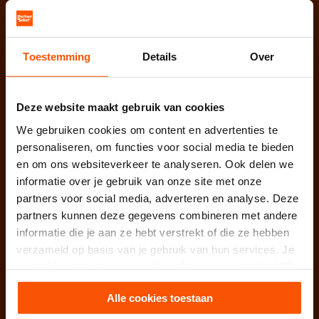
PartnerSelect B.V.
Vestigingen
:
Toestemming
Details
Over
West / Noord Nederland
Weesperstraat 107-121
1018 VN Amsterdam
Deze website maakt gebruik van cookies
West / Zuid Nederland
We gebruiken cookies om content en advertenties te
Nijverheidsweg 31
personaliseren, om functies voor social media te bieden
3161 GJ Rhoon / Rotterdam
en om ons websiteverkeer te analyseren. Ook delen we
informatie over je gebruik van onze site met onze
Oost / Zuid Nederland
partners voor social media, adverteren en analyse. Deze
Hurksestraat 64
partners kunnen deze gegevens combineren met andere
5652 AL Eindhoven
informatie die je aan ze hebt verstrekt of die ze hebben
verzameld op basis van je gebruik van hun services. Je
College Bescherming
gaat akkoord met onze cookies als je onze website blijft
Persoonsgegevens (CBP): 1315578
gebruiken.
KvK te Rotterdam: 52901424
Alle cookies toestaan
BTW nummer: NL850656345B01