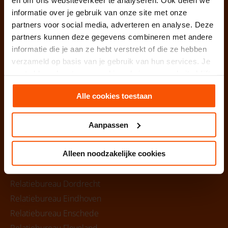
Relatiebureau Alkmaar
informatie over je gebruik van onze site met onze
Relatiebureau Almere
partners voor social media, adverteren en analyse. Deze
Relatiebureau Almelo
partners kunnen deze gegevens combineren met andere
informatie die je aan ze hebt verstrekt of die ze hebben
Relatiebureau Amersfoort
verzameld op basis van je gebruik van hun services. Je
Relatiebureau Amsterdam
gaat akkoord met onze cookies als je onze website blijft
Relatiebureau Arnhem
gebruiken.
Relatiebureau Brabant
Alle cookies toestaan
Relatiebureau Breda
Relatiebureau Den Bosch
Aanpassen
Relatiebureau Drenthe
Relatiebureau Den Haag
Alleen noodzakelijke cookies
Relatiebureau Deventer
Relatiebureau Dordrecht
Relatiebureau Eindhoven
Relatiebureau Enschede