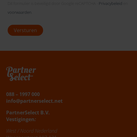
Dit formulier is beveiligd door Google reCAPTCHA -
Privacybeleid
en
we
contact
voorwaarden
.
opnemen?
*
Versturen
Belafspraak
|
Slagingskanstest
088 – 1997 000
info@partnerselect.net
PartnerSelect B.V.
Vestigingen
:
West / Noord Nederland