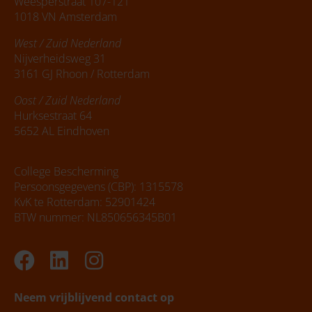
Weesperstraat 107-121
1018 VN Amsterdam
West / Zuid Nederland
Nijverheidsweg 31
3161 GJ Rhoon / Rotterdam
Oost / Zuid Nederland
Hurksestraat 64
5652 AL Eindhoven
College Bescherming
Persoonsgegevens (CBP): 1315578
KvK te Rotterdam: 52901424
BTW nummer: NL850656345B01
Facebook
Linkedin
Instagram
Neem vrijblijvend contact op