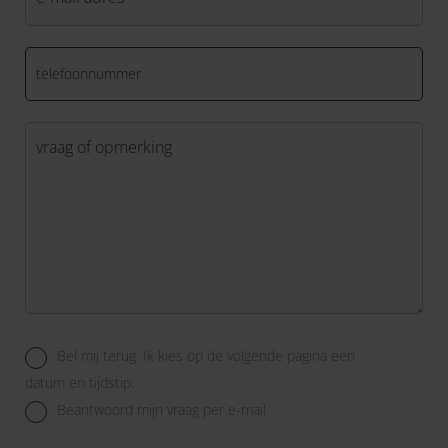
mailadres
*
Telefoon
Vraag
*
Hoe
Bel mij terug. Ik kies op de volgende pagina een
wil
datum en tijdstip.
je
Beantwoord mijn vraag per e-mail
dat