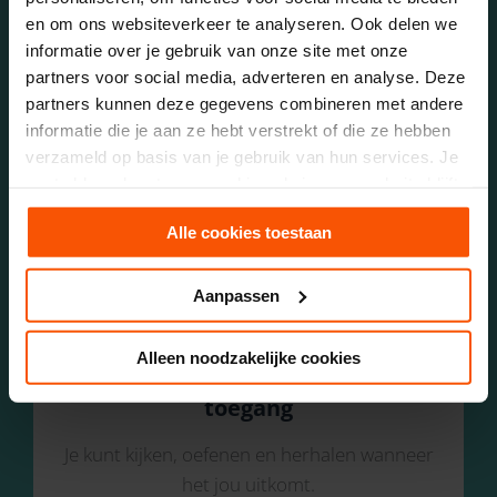
Direct toepasbare technieken voor zelfinzicht
en om ons websiteverkeer te analyseren. Ook delen we
en verbinding.
informatie over je gebruik van onze site met onze
partners voor social media, adverteren en analyse. Deze
partners kunnen deze gegevens combineren met andere
informatie die je aan ze hebt verstrekt of die ze hebben
verzameld op basis van je gebruik van hun services. Je
Handige tips & ideeën
gaat akkoord met onze cookies als je onze website blijft
gebruiken.
Praktische adviezen om daten en relaties
Alle cookies toestaan
makkelijker te maken.
Aanpassen
Alleen noodzakelijke cookies
Leren in je eigen tempo – 1 jaar
toegang
Je kunt kijken, oefenen en herhalen wanneer
het jou uitkomt.