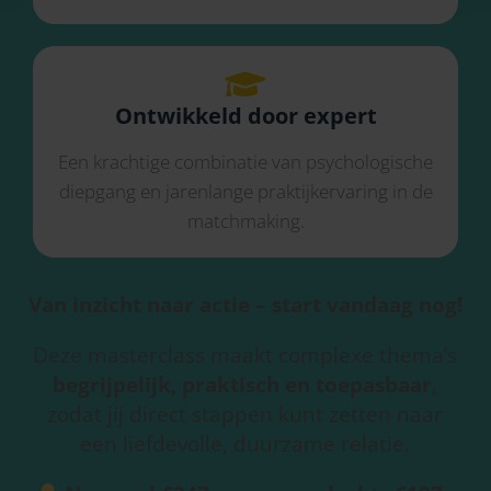
Ontwikkeld door expert
Een krachtige combinatie van psychologische
diepgang en jarenlange praktijkervaring in de
matchmaking.
Van inzicht naar actie – start vandaag nog!
Deze masterclass maakt complexe thema’s
begrijpelijk, praktisch en toepasbaar
,
zodat jij direct stappen kunt zetten naar
een liefdevolle, duurzame relatie.