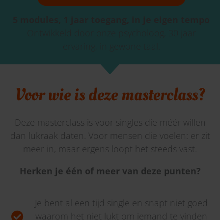
5 modules, 1 jaar toegang, in je eigen tempo
Ontwikkeld door onze psycholoog, 30 jaar
ervaring, in gewone taal.
Voor wie is deze masterclass?
Deze masterclass is voor singles die méér willen
dan lukraak daten. Voor mensen die voelen: er zit
meer in, maar ergens loopt het steeds vast.
Herken je één of meer van deze punten?
Je bent al een tijd single en snapt niet goed
waarom het niet lukt om iemand te vinden