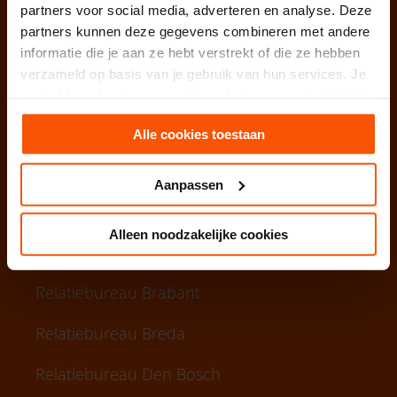
partners voor social media, adverteren en analyse. Deze
partners kunnen deze gegevens combineren met andere
Relatiebureau Alkmaar
informatie die je aan ze hebt verstrekt of die ze hebben
verzameld op basis van je gebruik van hun services. Je
Relatiebureau Almere
gaat akkoord met onze cookies als je onze website blijft
gebruiken.
Relatiebureau Almelo
Alle cookies toestaan
Relatiebureau Amersfoort
Aanpassen
Relatiebureau Amsterdam
Alleen noodzakelijke cookies
Relatiebureau Arnhem
Relatiebureau Brabant
Relatiebureau Breda
Relatiebureau Den Bosch