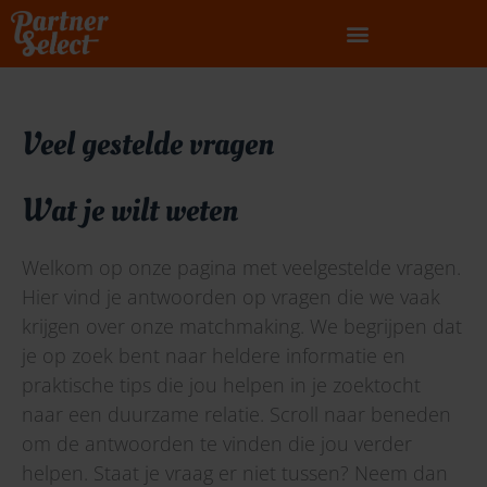
Ga
naar
de
inhoud
Veel gestelde vragen
Wat je wilt weten
Welkom op onze pagina met veelgestelde vragen.
Hier vind je antwoorden op vragen die we vaak
krijgen over onze matchmaking. We begrijpen dat
je op zoek bent naar heldere informatie en
praktische tips die jou helpen in je zoektocht
naar een duurzame relatie. Scroll naar beneden
om de antwoorden te vinden die jou verder
helpen. Staat je vraag er niet tussen? Neem dan