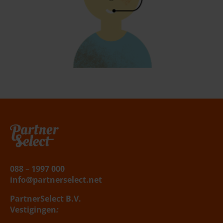
Belafspraak
|
Slagingskanstest
088 – 1997 000
info@partnerselect.net
PartnerSelect B.V.
Vestigingen
: