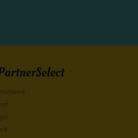
PartnerSelect
ensenwerk
end
gio
erk