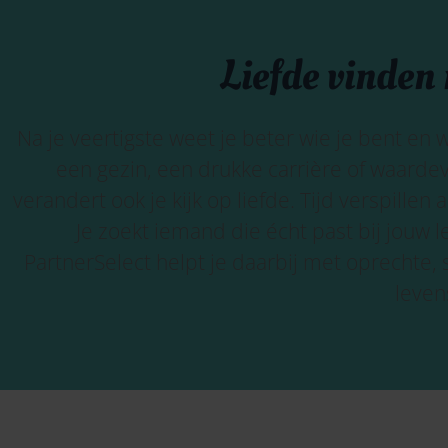
Liefde vinden 
Na je veertigste weet je beter wie je bent en w
een gezin, een drukke carrière of waard
verandert ook je kijk op liefde. Tijd verspillen
Je zoekt iemand die écht past bij jouw 
PartnerSelect
helpt je daarbij met oprechte,
leven