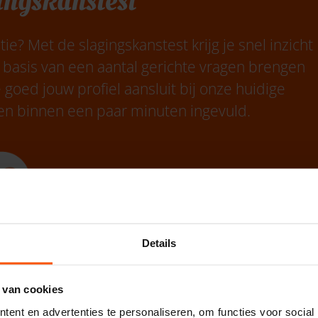
ingskanstest
ie? Met de slagingskanstest krijg je snel inzicht
 basis van een aantal gerichte vragen brengen
e goed jouw profiel aansluit bij onze huidige
nd en binnen een paar minuten ingevuld.
ingskanstest
Details
 van cookies
ent en advertenties te personaliseren, om functies voor social