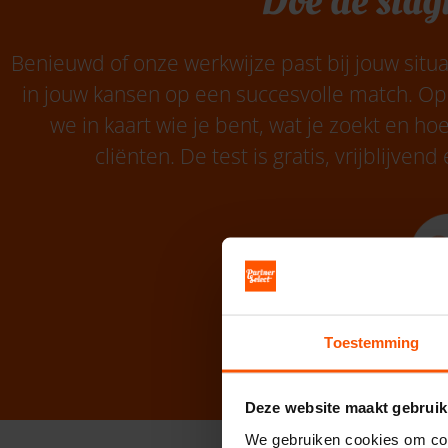
Doe de slag
Benieuwd of onze werkwijze past bij jouw situat
in jouw kansen op een succesvolle match. Op
we in kaart wie je bent, wat je zoekt en ho
cliënten. De test is gratis, vrijblijve
Doe de slag
Toestemming
Deze website maakt gebruik
We gebruiken cookies om cont