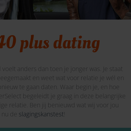
40 plus dating
 voelt anders dan toen je jonger was. Je staat
meegemaakt en weet wat voor relatie je wél en
pnieuw te gaan daten. Waar begin je, en hoe
erSelect
begeleidt
je graag in deze belangrijke
ge relatie.
Ben jij benieuwd wat wij voor jou
 nu de
slagingskanstest
!