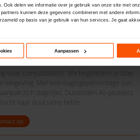
. Ook delen we informatie over je gebruik van onze site met onz
 partners kunnen deze gegevens combineren met andere informat
erzameld op basis van je gebruik van hun services. Je gaat akko
s dating bij PartnerSelect?
ookies
Aanpassen
A
aar zijn voor een serieuze relatie. We zijn geen
ureau met
professionals. Onze matchmakers
g voor compatibiliteit. We begeleiden je stap
ete omgeving. Met een slagingspercentage van
aanpak zich dagelijks. Duizenden 40-plussers
ktocht naar duurzame liefde.
ntact op