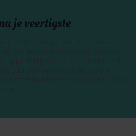
na je veertigste
at je zoekt in een partner. Je hebt misschien al
evolle levenservaring opgebouwd. Daardoor
 aan oppervlakkige dates is niet aan jou besteed.
levensstijl, waarden en toekomstplannen.
 serieuze ontmoetingen die aansluiten op jouw
sfase.