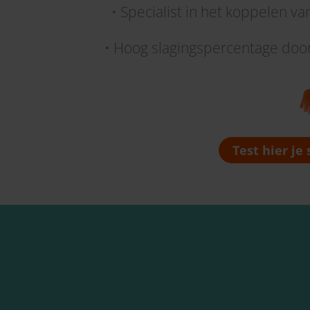
• Specialist in het koppelen v
• Hoog slagingspercentage door
Test hier je