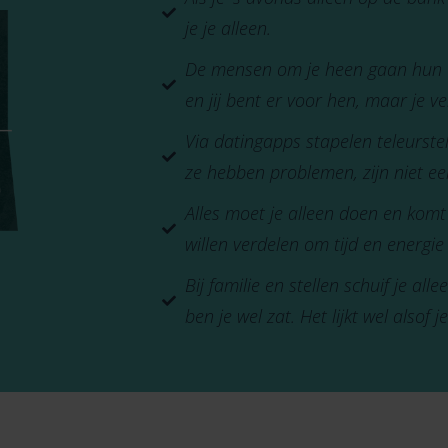
je je alleen.
De mensen om je heen gaan hun eig
en jij bent er voor hen, maar je v
Via datingapps stapelen teleurstell
ze hebben problemen, zijn niet eerli
Alles moet je alleen doen en komt
willen verdelen om tijd en energie
Bij familie en stellen schuif je al
ben je wel zat. Het lijkt wel alsof 