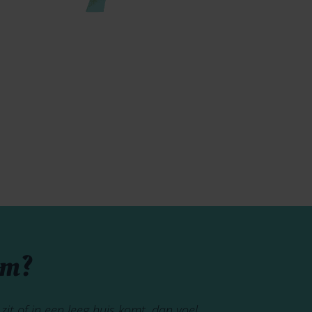
om?
zit of in een leeg huis komt, dan voel