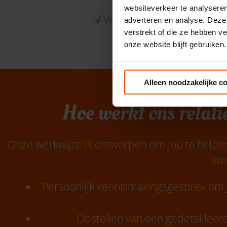
websiteverkeer te analyseren
√
Voortdurende ondersteun
adverteren en analyse. Deze
verstrekt of die ze hebben v
onze website blijft gebruiken.
Alleen noodzakelijke c
Hoe werkt ons relat
Onze werkwijze is ontworpen om jou te helpen 
wer
Persoonlijk kennismakingsgesprek om
Opstellen van een gedetailleerd