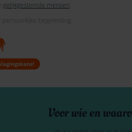
an
gelijkgestemde mensen
;
 persoonlijke begeleiding.
 slagingskans!
Voor wie en waar
Als je 's avonds alleen op de bank 