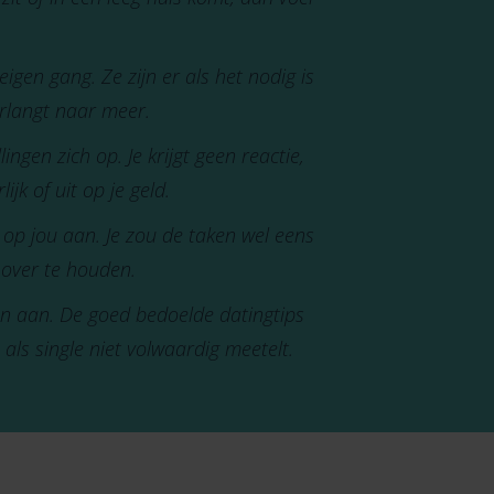
en gang. Ze zijn er als het nodig is
erlangt naar meer.
ingen zich op. Je krijgt geen reactie,
jk of uit op je geld.
 op jou aan. Je zou de taken wel eens
 over te houden.
leen aan. De goed bedoelde datingtips
je als single niet volwaardig meetelt.