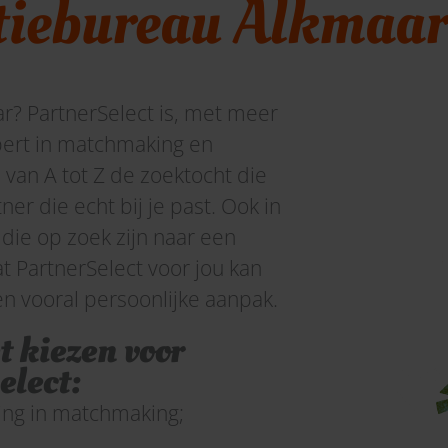
tiebureau Alkmaar
ar?
PartnerSelect
is
, met meer
ert in matchmaking en
n
van A tot Z de
zoektocht
die
er die echt bij je past.
Ook i
n
 die op zoek zijn naar een
at
PartnerSelect
voor jou kan
en vooral
persoonlijke aanpak.
 kiezen voor
elect:
ring in matchmaking;