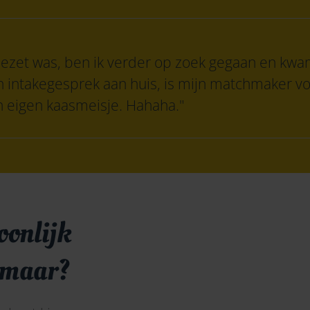
bezet was, ben ik verder op zoek gegaan en kw
n intakegesprek aan huis, is mijn matchmaker v
n eigen kaasmeisje. Hahaha."
oonlijk
kmaar?