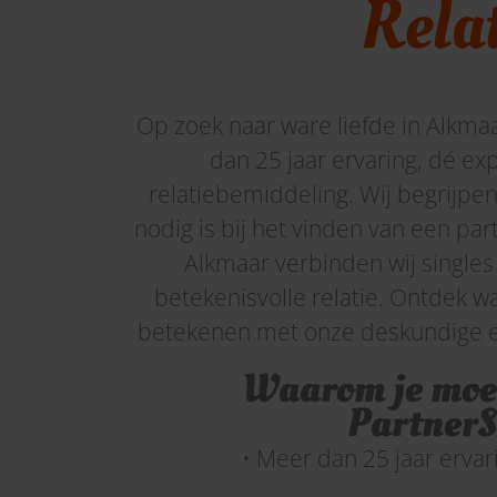
Rela
Op zoek naar
ware
liefde in Alkma
dan 25 jaar ervaring,
dé exp
relatie
bemiddeling
.
Wij begrijpe
nodig is bij het vinden van
een partn
Alkmaar verbinden wij singles
betekenisvolle relatie. Ontdek w
betekenen met onze
deskundige 
Waarom je moet
PartnerS
• Meer dan 25 jaar erva