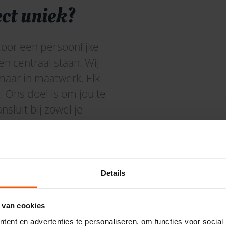
ct uniek?
oor een persoonlijke
en centraal staan. Wij
maar in maatwerk. Elk
s.
Ons doel is om jou te
sluit bij zowel je
tijl.
wachten:
ek;
Details
ses;
 van cookies
es;
ent en advertenties te personaliseren, om functies voor social