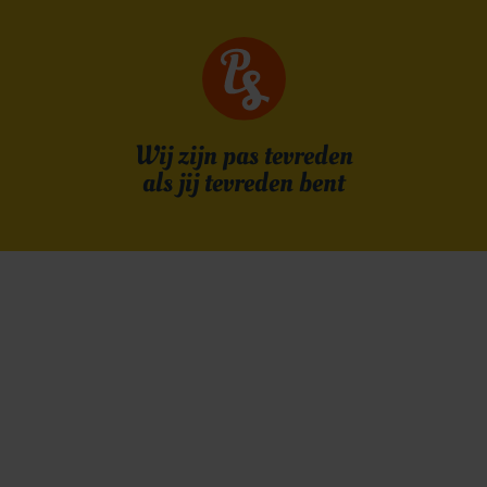
Wij zijn pas tevreden
als jij tevreden bent
Tijdens de eerste date gieren de zenuwen door je
lijf. Dit is ook niet raar, het is één van de meest
kwetsbare momenten die je meemaakt. Het