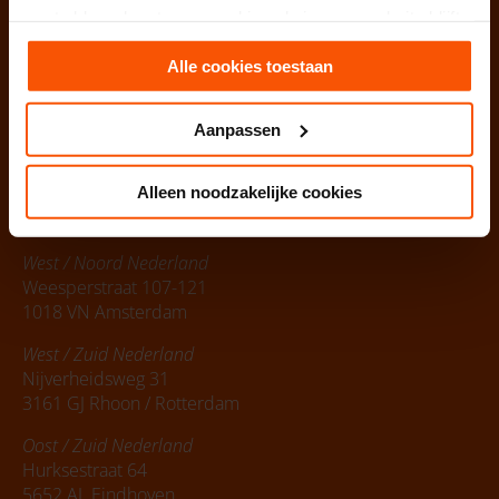
gaat akkoord met onze cookies als je onze website blijft
gebruiken.
Alle cookies toestaan
088 – 1997 000
Aanpassen
info@partnerselect.net
Alleen noodzakelijke cookies
PartnerSelect B.V.
Vestigingen
:
West / Noord Nederland
Weesperstraat 107-121
1018 VN Amsterdam
West / Zuid Nederland
Nijverheidsweg 31
3161 GJ Rhoon / Rotterdam
Oost / Zuid Nederland
Hurksestraat 64
5652 AL Eindhoven