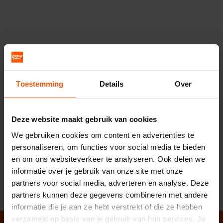
scheelt dat het wederzijds is. Toch zal dit het
allemaal waard zijn, want je gaat voor die partner
waar jij je helemaal thuis bij voelt. Op zoek naar
meer geluk in de liefde? Durf deze investering
dan te doen. Neem
contact
met ons op of doe
de
slagingskanstest
.
Toestemming
Details
Over
Deze website maakt gebruik van cookies
We gebruiken cookies om content en advertenties te
personaliseren, om functies voor social media te bieden
Ontdek de kosten en aanpak
en om ons websiteverkeer te analyseren. Ook delen we
Doe de slagingskanstest
informatie over je gebruik van onze site met onze
partners voor social media, adverteren en analyse. Deze
partners kunnen deze gegevens combineren met andere
informatie die je aan ze hebt verstrekt of die ze hebben
Belafspraak
|
Slagingskanstest
verzameld op basis van je gebruik van hun services. Je