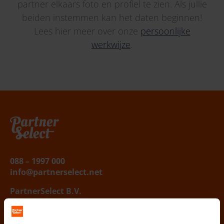
partner elkaars foto en profiel te zien. Als jullie
beiden instemmen kan het daten beginnen!
Lees hier meer over onze
persoonlijke
werkwijze
.
Belafspraak
|
Slagingskanstest
088 – 1997 000
info@partnerselect.net
PartnerSelect B.V.
Vestigingen
:
West / Noord Nederland