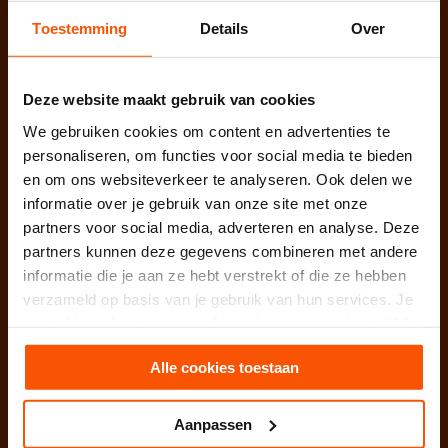
Weesperstraat 107-121
Toestemming
Details
Over
1018 VN Amsterdam
West / Zuid Nederland
Nijverheidsweg 31
Deze website maakt gebruik van cookies
3161 GJ Rhoon / Rotterdam
We gebruiken cookies om content en advertenties te
personaliseren, om functies voor social media te bieden
Oost / Zuid Nederland
Hurksestraat 64
en om ons websiteverkeer te analyseren. Ook delen we
5652 AL Eindhoven
informatie over je gebruik van onze site met onze
partners voor social media, adverteren en analyse. Deze
partners kunnen deze gegevens combineren met andere
College Bescherming
informatie die je aan ze hebt verstrekt of die ze hebben
Persoonsgegevens (CBP): 1315578
verzameld op basis van je gebruik van hun services. Je
KvK te Rotterdam: 52901424
gaat akkoord met onze cookies als je onze website blijft
BTW nummer: NL850656345B01
gebruiken.
Alle cookies toestaan
Facebook
Linkedin
Instagram
Aanpassen
Neem vrijblijvend contact op