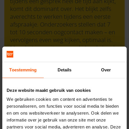
tijdens een gesprek heel de tijd aan kijkt,
komt dit dominant over. Het blijkt zelfs
averechts te werken tijdens een eerste
afspraakje. Onderzoekers stellen dat 7
tot 10 seconden oogcontact maken – en
vervolgens even weg kijken, optimaal is.
Maar het is nooit een goed idee de harde
statistieken exact te volgen, dus voel
vooral aan of je niet te lang of juist te
weinig oogcontact maakt.
Toestemming
Details
Over
Tip 4: De eerste-date-look: waar
Deze website maakt gebruik van cookies
letten mannen op?
We gebruiken cookies om content en advertenties te
personaliseren, om functies voor social media te bieden
en om ons websiteverkeer te analyseren. Ook delen we
Het is natuurlijk zo dat je een verschijning
informatie over je gebruik van onze site met onze
moet kiezen waar je je vooral zelf goed bij
partners voor social media, adverteren en analyse. Deze