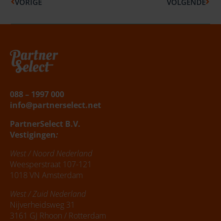
VORIGE
VOLGENDE
Belafspraak
|
Slagingskanstest
088 – 1997 000
info@partnerselect.net
PartnerSelect B.V.
Vestigingen
:
West / Noord Nederland
Weesperstraat 107-121
1018 VN Amsterdam
West / Zuid Nederland
Nijverheidsweg 31
3161 GJ Rhoon / Rotterdam