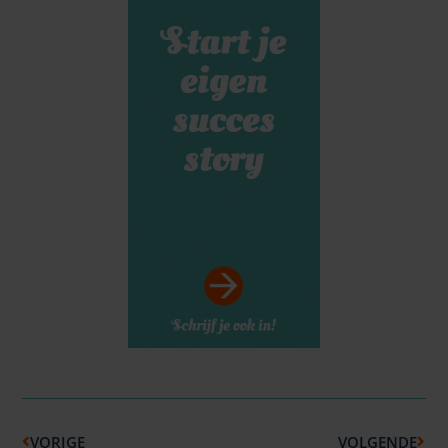
Vorige
Volg
VORIGE
VOLGENDE