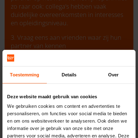
zo raar ook: collega’s hebben vaak
duidelijke overeenkomsten in interesses
en opleidingsniveau.
3. Vraag eens aan vrienden waar zij hun
partner van kennen
Grote kans dat je nieuwe ideeën opdoet.
En, nog een plus: mensen vinden het vaak
Toestemming
Details
Over
leuk om hierover te vertellen. Dat maakt
het voor jou ook weer makkelijker om
eens door te vragen. Als je vrienden
Deze website maakt gebruik van cookies
elkaar hebben ontmoet dankzij een
We gebruiken cookies om content en advertenties te
voorstelrondje door wederzijdse
personaliseren, om functies voor social media te bieden
vrienden, reageer dan enthousiast en
en om ons websiteverkeer te analyseren. Ook delen we
vraag gerust eens: kennen jullie, als mijn
informatie over je gebruik van onze site met onze
vrienden, niet iemand met wie ik een klik
partners voor social media, adverteren en analyse. Deze