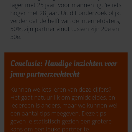
lager met 25 jaar, voor mannen ligt ‘ie iets
hoger met 28 jaar. Uit dit onderzoek blijkt
verder dat de helft van de internetdaters,
50%, zijn partner vindt tussen zijn 20e en
30e.
Conclusie: Handige inzichten voor
jouw partnerzoektocht
Kunnen we iets leren van deze cijfers?
Het gaat natuurlijk om gemiddeldes, en
iedereen is anders, maar we kunnen wel
een aantal tips meegeven. Deze tips
geven je statistisch gezien een grotere
kans om een leuke partner te