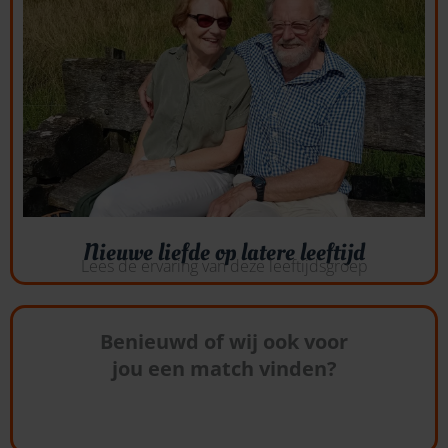
Nieuwe liefde op latere leeftijd
Lees de ervaring van deze leeftijdsgroep
Benieuwd of wij ook voor
jou een match vinden?