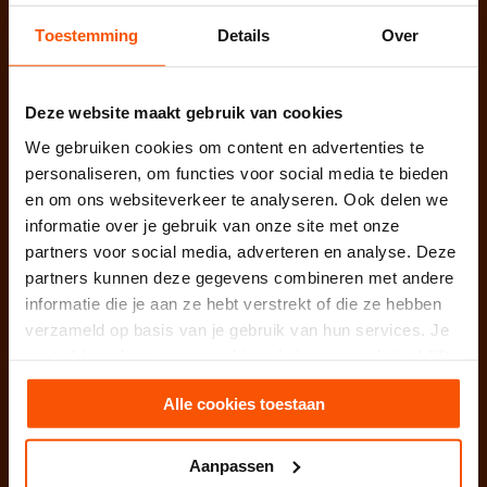
Weesperstraat 107-121
Toestemming
Details
Over
1018 VN Amsterdam
West / Zuid Nederland
Nijverheidsweg 31
Deze website maakt gebruik van cookies
3161 GJ Rhoon / Rotterdam
We gebruiken cookies om content en advertenties te
Oost / Zuid Nederland
personaliseren, om functies voor social media te bieden
Hurksestraat 64
en om ons websiteverkeer te analyseren. Ook delen we
5652 AL Eindhoven
informatie over je gebruik van onze site met onze
partners voor social media, adverteren en analyse. Deze
partners kunnen deze gegevens combineren met andere
College Bescherming
Persoonsgegevens (CBP): 1315578
informatie die je aan ze hebt verstrekt of die ze hebben
KvK te Rotterdam: 52901424
verzameld op basis van je gebruik van hun services. Je
BTW nummer: NL850656345B01
gaat akkoord met onze cookies als je onze website blijft
gebruiken.
Alle cookies toestaan
Facebook
Linkedin
Instagram
Aanpassen
Neem vrijblijvend contact op