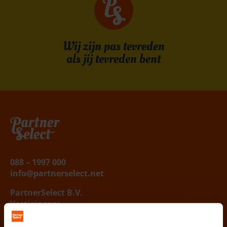
Wij zijn pas tevreden
als jij tevreden bent
Belafspraak
|
Slagingskanstest
088 – 1997 000
info@partnerselect.net
PartnerSelect B.V.
Vestigingen
:
West / Noord Nederland