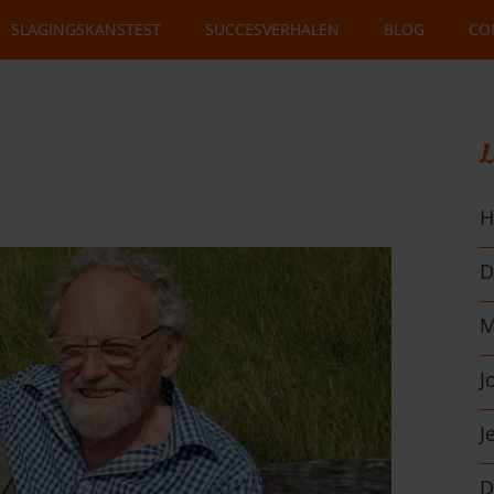
SLAGINGSKANSTEST
SUCCESVERHALEN
BLOG
CO
L
H
D
M
J
J
D