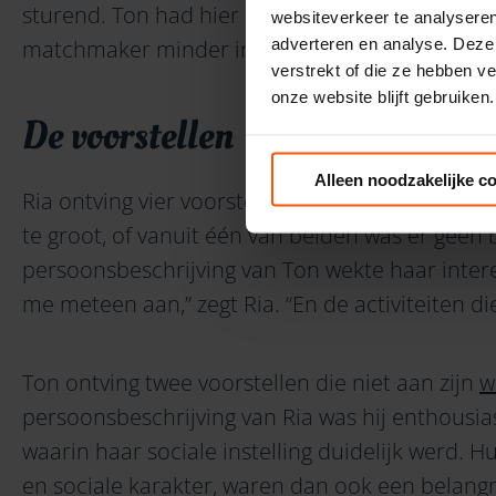
sturend. Ton had hier minder behoefte aan, wa
websiteverkeer te analyseren
adverteren en analyse. Deze
matchmaker minder intensief was.
verstrekt of die ze hebben v
onze website blijft gebruiken.
De voorstellen
Alleen noodzakelijke c
Ria ontving vier voorstellen die het elke keer 
te groot, of vanuit één van beiden was er geen
persoonsbeschrijving van Ton wekte haar interes
me meteen aan,” zegt Ria. “En de activiteiten die
Ton ontving twee voorstellen die niet aan zijn
w
persoonsbeschrijving van Ria was hij enthousias
waarin haar sociale instelling duidelijk werd.
en sociale karakter, waren dan ook een belangr