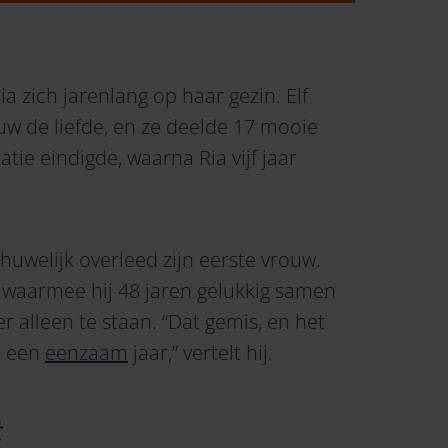
a zich jarenlang op haar gezin. Elf
w de liefde, en ze deelde 17 mooie
tie eindigde, waarna Ria vijf jaar
 huwelijk overleed zijn eerste vrouw.
waarmee hij 48 jaren gelukkig samen
r alleen te staan. “Dat gemis, en het
t een
eenzaam
jaar,” vertelt hij.
t