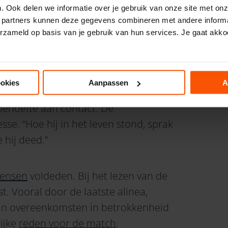
ardoor zijn contact met de
. Ook delen we informatie over je gebruik van onze site met onz
 partners kunnen deze gegevens combineren met andere informat
erzameld op basis van je gebruik van hun services. Je gaat akko
ookies
Aanpassen
A
niet helemaal waren. Of de afstand was
 behoefte aan contact. De
se. “Hoe hij in het leven stond, sprak
 hij deed.”
ensen
voldeden. Bij het lezen van de
t. Vooral door de laatste alinea,
 Hun overeenkomsten in betrokkenheid
ijke
reden voor de match
.