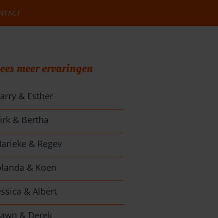
NTACT
ees meer ervaringen
arry & Esther
irk & Bertha
arieke & Regev
olanda & Koen
essica & Albert
awn & Derek