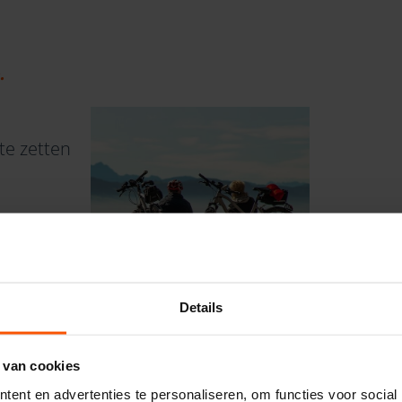
.
te zetten
r
Details
en heel plezierig. Het contact met
 van cookies
ia waren de coachende gesprekken
ent en advertenties te personaliseren, om functies voor social