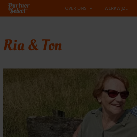
Ga
OVER ONS
WERKWIJZE
naar
de
inhoud
Ria & Ton