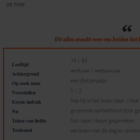
ze hier.
Dit alles maakt voor ons beiden het l
74 | 83
Leeftijd
weduwe | weduwnaar
Achtergrond
een (fiets)maatje
Op zoek naar
5 | 2
Voorstellen
hoe hij in het leven staat | haar 
Eerste indruk
groeiende verliefdheid door g
Nu
Teken van liefde
hun open, diepe gesprekken
Toekomst
we leven met de dag en sluiten 