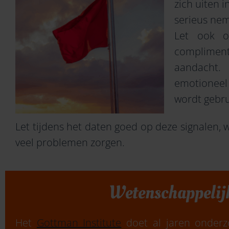
zich uiten i
serieus ne
Let ook o
complime
aandacht.
emotioneel
wordt gebru
Let tijdens het daten goed op deze signalen,
veel problemen zorgen.
Wetenschappelijk
Het
Gottman Institute
doet al jaren onderz