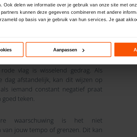
. Vaak voel je intuïtief aan als er iets
. Ook delen we informatie over je gebruik van onze site met onz
 partners kunnen deze gegevens combineren met andere informat
erzameld op basis van je gebruik van hun services. Je gaat akko
n relatieproblemen
ookies
Aanpassen
A
e voorspellers van relatieproblemen.
ode vlag is wisselend gedrag. Als
 dag afstandelijk, kan dit wijzen op
k als iemand constant negatief praat
en goed teken.
re waarschuwing is het niet
 van jouw tempo of grenzen. Dit kan