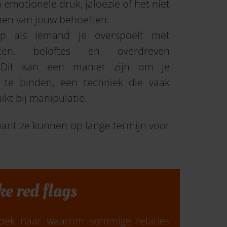
n emotionele druk, jaloezie of het niet
men van jouw behoeften.
p als iemand je overspoelt met
nten, beloftes en overdreven
 Dit kan een manier zijn om je
 te binden, een techniek die vaak
ikt bij manipulatie.
 want ze kunnen op lange termijn voor
e red flags
oek naar waarom sommige relaties