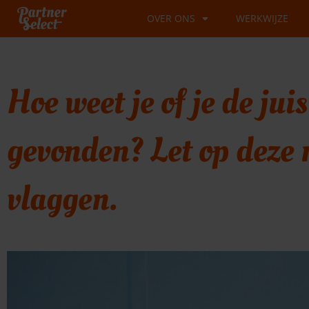
Ga
OVER ONS
WERKWIJZE
naar
de
inhoud
Hoe weet je of je de jui
gevonden? Let op deze 
vlaggen.