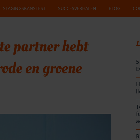
SLAGINGSKANSTEST
SUCCESVERHALEN
BLOG
CO
ste partner hebt
L
rode en groene
5
E
H
l
T
f
a
R