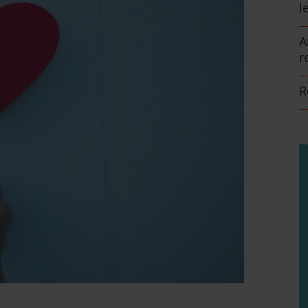
l
A
r
R