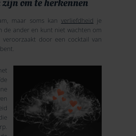
 zijn om te herkennen
aam, maar soms kan
verliefdheid
je
 aan de ander en kunt niet wachten om
 veroorzaakt door een cocktail van
 bent.
het
fde
ine
wen
eid
die
rp.