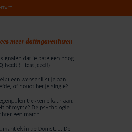
NTACT
ees meer datingavonturen
 signalen dat je date een hoog
Q heeft (+ test jezelf)
elpt een wensenlijst je aan
iefde, of houdt het je single?
egenpolen trekken elkaar aan:
eit of mythe? De psychologie
chter een match
omantiek in de Domstad: De