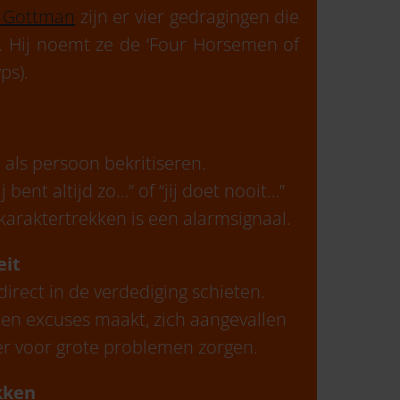
n Gottman
zijn er vier gedragingen die
n. Hij noemt ze de ‘Four Horsemen of
ps).
 als persoon bekritiseren.
 bent altijd zo…” of “jij doet nooit…”
karaktertrekken is een alarmsignaal.
eit
rect in de verdediging schieten.
en excuses maakt, zich aangevallen
ater voor grote problemen zorgen.
kken