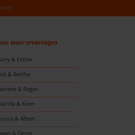
NTACT
ees meer ervaringen
arry & Esther
irk & Bertha
arieke & Regev
olanda & Koen
essica & Albert
awn & Derek