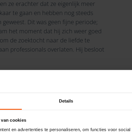
n ze erachter dat ze eigenlijk meer
lkaar te gaan en hebben nog steeds
n geweest. Dit was geen fijne periode;
 kwam het moment dat hij zich weer goed
om de zoektocht naar de liefde te
an professionals overlaten. Hij besloot
 haar af. “Daardoor wilde ik echt de
l weer een moment om te saboteren en
Details
mezelf; zie je wel, het werkt niet.”
 en stelde haar gerust. Ze vertelde dat
 van cookies
nog even geduld te hebben. Na dat
ent en advertenties te personaliseren, om functies voor social