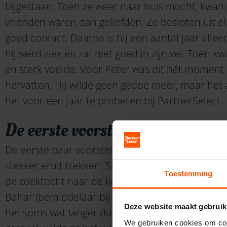
bijgestaan. Toen ze weer naar huis mocht, kwame
vrienden waren dan geliefden. Ze besloten uit e
goed contact. Daarna is hij een aantal jaar allee
hij werd ziek en zat niet goed in zijn vel. Toen
en sterk voelde. Voor Peter was dit hét moment 
hervatten. Hij wilde geen gedoe meer, maar het a
het voor een jaar te proberen bij PartnerSelect.
De eerste voorstellen
De eerste paar voorstellen die Lena kreeg, wezen
stekker eruit trekken. Stiekem was het ook we
Toestemming
de zoektocht naar de liefde te staken. Ik vertelde 
Bahar (bemiddelaar bij PartnerSelect) belde haar
Deze website maakt gebruik
het soms wat langer duurt en raadde haar aan 
We gebruiken cookies om cont