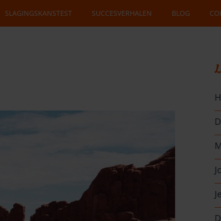
SLAGINGSKANSTEST
SUCCESVERHALEN
BLOG
CO
L
H
D
M
J
J
D