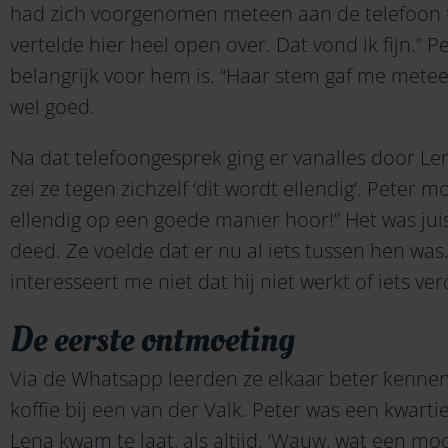
had zich voorgenomen meteen aan de telefoon te
vertelde hier heel open over. Dat vond ik fijn.” P
belangrijk voor hem is. “Haar stem gaf me metee
wel goed.
Na dat telefoongesprek ging er vanalles door Len
zei ze tegen zichzelf ‘dit wordt ellendig’. Peter m
ellendig op een goede manier hoor!” Het was juis
deed. Ze voelde dat er nu al iets tussen hen was.
interesseert me niet dat hij niet werkt of iets ve
De eerste ontmoeting
Via de Whatsapp leerden ze elkaar beter kenn
koffie bij een van der Valk. Peter was een kwartier t
Lena kwam te laat, als altijd. ‘Wauw, wat een mo