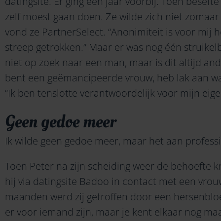
datingsite. Er ging een jaar voorbij. Toen besefte
zelf moest gaan doen. Ze wilde zich niet zomaar 
vond ze PartnerSelect. “Anonimiteit is voor mij h
streep getrokken.” Maar er was nog één struikelb
niet op zoek naar een man, maar is dit altijd an
bent een geëmancipeerde vrouw, heb lak aan wat
“Ik ben tenslotte verantwoordelijk voor mijn eige
Geen gedoe meer
Ik wilde geen gedoe meer, maar het aan profess
Toen Peter na zijn scheiding weer de behoefte
hij via datingsite Badoo in contact met een vrouw
maanden werd zij getroffen door een hersenbloedi
er voor iemand zijn, maar je kent elkaar nog maar