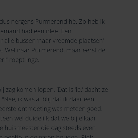
 dus nergens Purmerend hè. Zo heb ik
niemand had een idee. Een
 alle bussen ‘naar vreemde plaatsen’
ok. Wel naar Purmerend, maar eerst de
r!” roept Inge.
 zag komen lopen. ‘Dat is ‘ie,’ dacht ze
“Nee, ik was al blij dat ik daar een
e eerste ontmoeting was meteen goed.
teen wel duidelijk dat we bij elkaar
 de huismeester die dag steeds even
n beetje in de gaten houden. Piet: