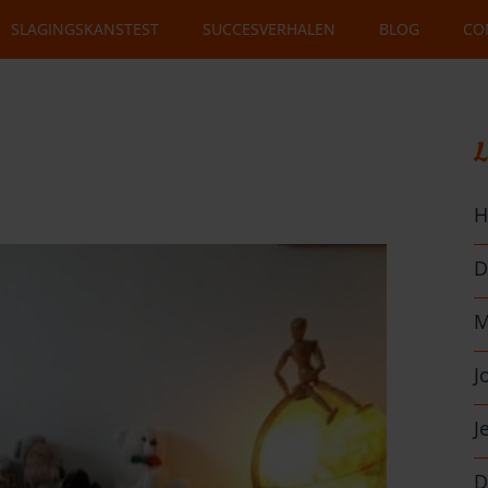
SLAGINGSKANSTEST
SUCCESVERHALEN
BLOG
CO
L
H
D
M
J
J
D