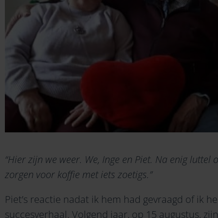
“Hier zijn we weer. We, Inge en Piet. Na enig lutte
zorgen voor koffie met iets zoetigs.”
Piet’s reactie nadat ik hem had gevraagd of ik 
succesverhaal. Volgend jaar, op 15 augustus, zijn