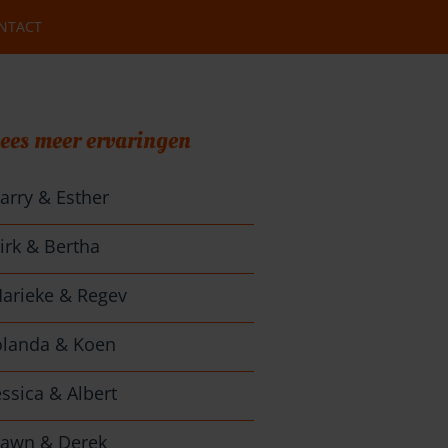
NTACT
ees meer ervaringen
arry & Esther
irk & Bertha
arieke & Regev
olanda & Koen
essica & Albert
awn & Derek