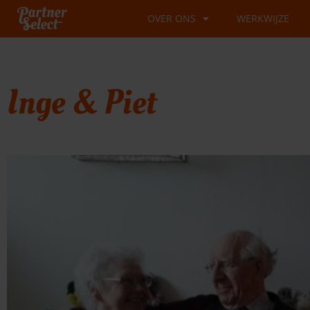
Ga
OVER ONS
WERKWIJZE
naar
de
inhoud
Inge & Piet