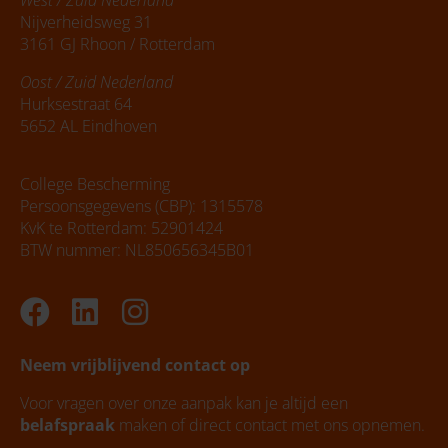
West / Zuid Nederland
Nijverheidsweg 31
3161 GJ Rhoon / Rotterdam
Oost / Zuid Nederland
Hurksestraat 64
5652 AL Eindhoven
College Bescherming
Persoonsgegevens (CBP): 1315578
KvK te Rotterdam: 52901424
BTW nummer: NL850656345B01
Facebook
Linkedin
Instagram
Neem vrijblijvend contact op
Voor vragen over onze aanpak kan je altijd een
belafspraak
maken of direct contact met ons opnemen.