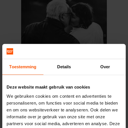
Toestemming
Details
Over
Verlang jij naar een duurzame
relatie?
Deze website maakt gebruik van cookies
We gebruiken cookies om content en advertenties te
Ben jij klaar met alleen zijn en heb je
personaliseren, om functies voor social media te bieden
behoefte aan een betrouwbare, lieve
en om ons websiteverkeer te analyseren. Ook delen we
partner? Dan ben je bij PartnerSelect aan
informatie over je gebruik van onze site met onze
het juiste adres! Wij maken al jarenlang
partners voor social media, adverteren en analyse. Deze