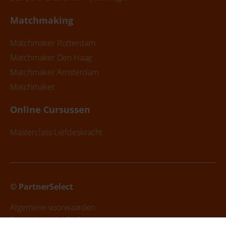
Matchmaking
Matchmaker Rotterdam
Matchmaker Den Haag
Matchmaker Amsterdam
Matchmaker
Online Cursussen
Masterclass Liefdeskracht
© PartnerSelect
Algemene voorwaarden
Privacybeleid |
FAQ