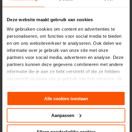
Deze website maakt gebruik van cookies
Synchrone seks
We gebruiken cookies om content en advertenties te
De beste seks gaat om emotionele
personaliseren, om functies voor social media te bieden
openheid, ontvankelijkheid, tedere
en om ons websiteverkeer te analyseren. Ook delen we
aanraking en erotische verkenning. Seks
informatie over je gebruik van onze site met onze
die vervult, bevredigt en
partners voor social media, adverteren en analyse. Deze
verbindt.
Synchrone seks
noemt Johnson
partners kunnen deze gegevens combineren met andere
het. Bij je partner moet je je kunnen
informatie die je aan ze hebt verstrekt of die ze hebben
verzameld op basis van je gebruik van hun services. Je
ontspannen, de remmen kunnen
gaat akkoord met onze cookies als je onze website blijft
losgooien. Openlijk en zonder
gebruiken.
verlegenheid kunnen praten over wat je
Alle cookies toestaan
opwindend vindt en wat niet. Met elkaar
in gesprek blijven, is de sleutel.
Aanpassen
Vraag je partner eens wat hij of zij
Alleen noodzakelijke cookies