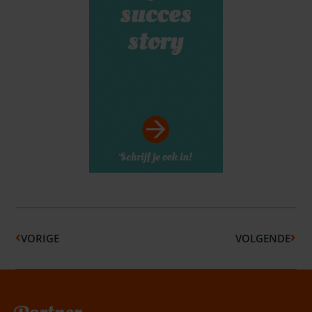
Vorige
Volg
VORIGE
VOLGENDE
Belafspraak
|
Slagingskanstest