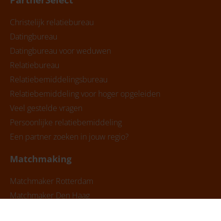
PartnerSelect
Christelijk relatiebureau
Datingbureau
Datingbureau voor weduwen
Relatiebureau
Relatiebemiddelingsbureau
Relatiebemiddeling voor hoger opgeleiden
Veel gestelde vragen
Persoonlijke relatiebemiddeling
Een partner zoeken in jouw regio?
Matchmaking
Matchmaker Rotterdam
Matchmaker Den Haag
Matchmaker Amsterdam