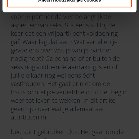
verwacht van seks. Wat zijn voor jou en
voor je partner de vier belangrijkste
aspecten van seks. Sta eens stil bij de
keer dat een vrijpartij echt voldoening
gaf. Waar lag dat aan? Wat vertellen je
gevoelens over wat je van je partner
nodig hebt? Ga eens na of er buiten de
seks nog voldoende aanraking is en of
jullie elkaar nog wel eens écht
vasthouden. Het gaat er niet om de
hartstochtelijke verliefdheid uit het begin
weer tot leven te wekken. In dit artikel
geen tips over wat je allemaal aan
attributen in
bed kunt gebruiken dus. Het gaat om de