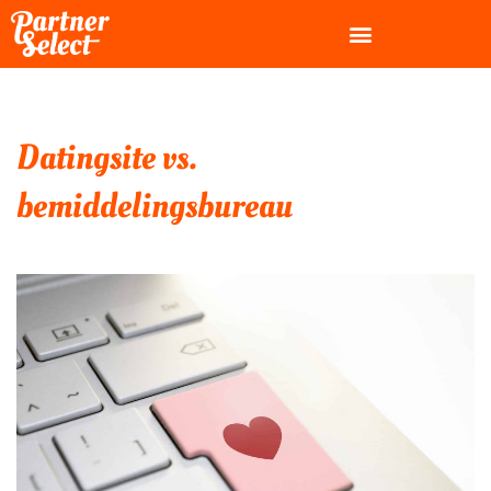
Ga
naar
de
inhoud
Datingsite vs.
bemiddelingsbureau