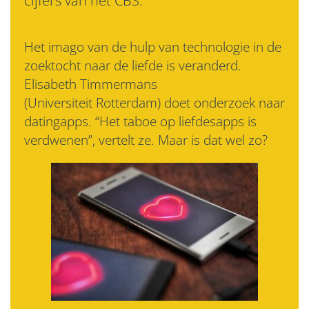
cijfers van het CBS.
Het imago van de hulp van technologie in de
zoektocht naar de liefde is veranderd.
Elisabeth Timmermans
(Universiteit Rotterdam) doet onderzoek naar
datingapps. “Het taboe op liefdesapps is
verdwenen”, vertelt ze. Maar is dat wel zo?