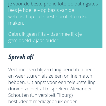
je voor de beste profielfoto op datingsites
lees je hoe je – op basis van de
wetenschap – de beste profielfoto kunt
maken.
Gebruik geen flits – daarmee lijk je
gemiddeld 7 jaar ouder
Spreek af!
Veel mensen blijven lang berichten heen
en weer sturen als ze een online match
hebben. Uit angst voor een teleurstelling
durven ze niet af te spreken. Alexander
Schouten (Universiteit Tilburg)
bestudeert mediagebruik onder