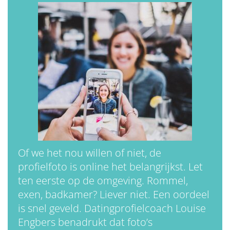
Of we het nou willen of niet, de
profielfoto is online het belangrijkst. Let
ten eerste op de omgeving. Rommel,
exen, badkamer? Liever niet. Een oordeel
is snel geveld. Datingprofielcoach Louise
Engbers benadrukt dat foto’s