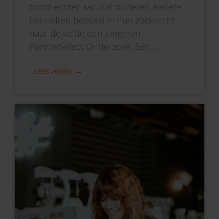
toont echter aan dat ouderen andere
behoeften hebben in hun zoektocht
naar de liefde dan jongeren.
PartnerSelect Onderzoek: Een ...
Lees verder →