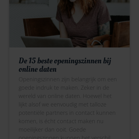
De 15 beste openingszinnen bij
online daten
Openingszinnen zijn belangrijk om een
goede indruk te maken. Zeker in de
wereld van online daten. Hoewel het
lijkt alsof we eenvoudig met talloze
potentiële partners in contact kunnen
komen, is écht contact maken nu
moeilijker dan ooit. Goede
openingszinnen kunnen het verschil