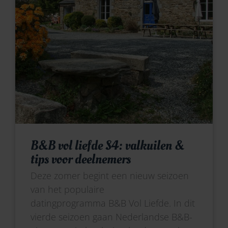
B&B vol liefde S4: valkuilen &
tips voor deelnemers
Deze zomer begint een nieuw seizoen
van het populaire
datingprogramma B&B Vol Liefde. In dit
vierde seizoen gaan Nederlandse B&B-