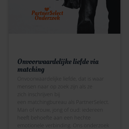
Onvoorwaardelijke liefde via
matching
Onvoorwaardelijke liefde, dat is waar
mensen naar op zoek zijn als ze
zich inschrijven bij
een matchingbureau als PartnerSelect.
Man of vrouw, jong of oud: iedereen
heeft behoefte aan een hechte
emotionele verbinding. Ons onderzoek