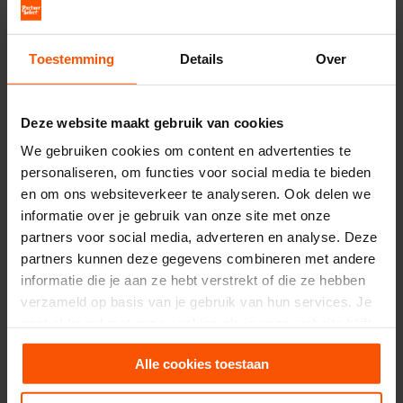
Toestemming
Details
Over
Deze website maakt gebruik van cookies
We gebruiken cookies om content en advertenties te
personaliseren, om functies voor social media te bieden
en om ons websiteverkeer te analyseren. Ook delen we
informatie over je gebruik van onze site met onze
partners voor social media, adverteren en analyse. Deze
partners kunnen deze gegevens combineren met andere
informatie die je aan ze hebt verstrekt of die ze hebben
verzameld op basis van je gebruik van hun services. Je
gaat akkoord met onze cookies als je onze website blijft
gebruiken.
Valentijnsdag: vier de liefde
Alle cookies toestaan
zonder cadeaustress!