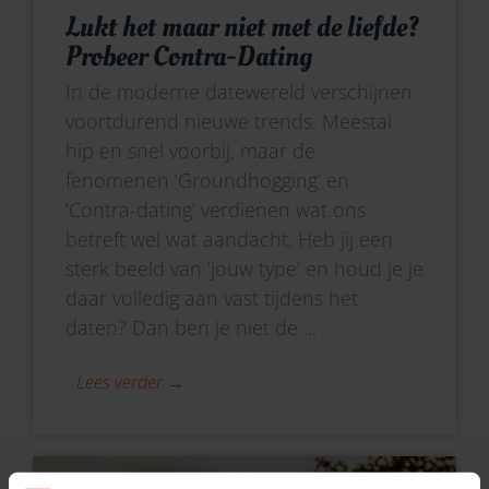
Lukt het maar niet met de liefde?
Probeer Contra-Dating
In de moderne datewereld verschijnen
voortdurend nieuwe trends. Meestal
hip en snel voorbij, maar de
fenomenen ‘Groundhogging’ en
‘Contra-dating’ verdienen wat ons
betreft wel wat aandacht. Heb jij een
sterk beeld van ‘jouw type’ en houd je je
daar volledig aan vast tijdens het
daten? Dan ben je niet de ...
Lees verder →