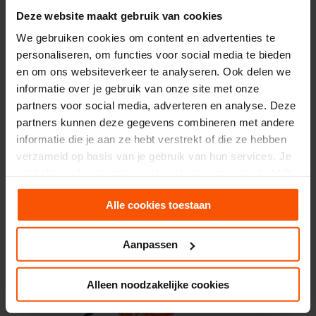
eerlijke en respectvolle omgang met
Deze website maakt gebruik van cookies
elkaar. Maar we zijn zelf niet
We gebruiken cookies om content en advertenties te
geïnteresseerd – ook nooit geweest – in
personaliseren, om functies voor social media te bieden
single activiteiten
.
en om ons websiteverkeer te analyseren. Ook delen we
informatie over je gebruik van onze site met onze
partners voor social media, adverteren en analyse. Deze
We raden PartnerSelect zeker aan. Er is een
partners kunnen deze gegevens combineren met andere
eerlijke en respectvolle omgang met elkaar.
informatie die je aan ze hebt verstrekt of die ze hebben
verzameld op basis van je gebruik van hun services. Je
gaat akkoord met onze cookies als je onze website blijft
gebruiken.
Alle cookies toestaan
Aanpassen
Alleen noodzakelijke cookies