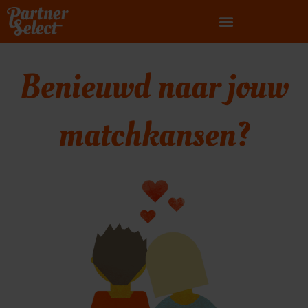
Ga
naar
de
inhoud
Benieuwd naar jouw
matchkansen?