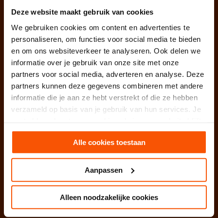
Relatiebureau Arnhem
Deze website maakt gebruik van cookies
We gebruiken cookies om content en advertenties te
Relatiebureau Brabant
personaliseren, om functies voor social media te bieden
en om ons websiteverkeer te analyseren. Ook delen we
Relatiebureau Breda
informatie over je gebruik van onze site met onze
partners voor social media, adverteren en analyse. Deze
Relatiebureau Den Bosch
partners kunnen deze gegevens combineren met andere
informatie die je aan ze hebt verstrekt of die ze hebben
Relatiebureau Drenthe
verzameld op basis van je gebruik van hun services. Je
Relatiebureau Den Haag
gaat akkoord met onze cookies als je onze website blijft
gebruiken.
Relatiebureau Deventer
Alle cookies toestaan
Relatiebureau Dordrecht
Aanpassen
Relatiebureau Eindhoven
Alleen noodzakelijke cookies
Relatiebureau Enschede