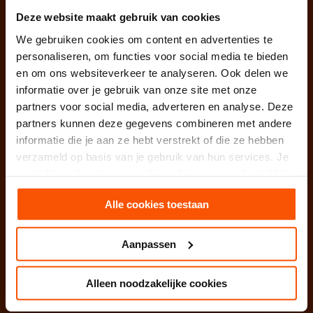
Relatiebureau Arnhem
Deze website maakt gebruik van cookies
We gebruiken cookies om content en advertenties te
Relatiebureau Brabant
personaliseren, om functies voor social media te bieden
en om ons websiteverkeer te analyseren. Ook delen we
Relatiebureau Breda
informatie over je gebruik van onze site met onze
partners voor social media, adverteren en analyse. Deze
Relatiebureau Den Bosch
partners kunnen deze gegevens combineren met andere
informatie die je aan ze hebt verstrekt of die ze hebben
Relatiebureau Drenthe
verzameld op basis van je gebruik van hun services. Je
Relatiebureau Den Haag
gaat akkoord met onze cookies als je onze website blijft
gebruiken.
Relatiebureau Deventer
Alle cookies toestaan
Relatiebureau Dordrecht
Aanpassen
Relatiebureau Eindhoven
Alleen noodzakelijke cookies
Relatiebureau Enschede